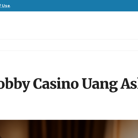
f Use
.
obby Casino Uang As