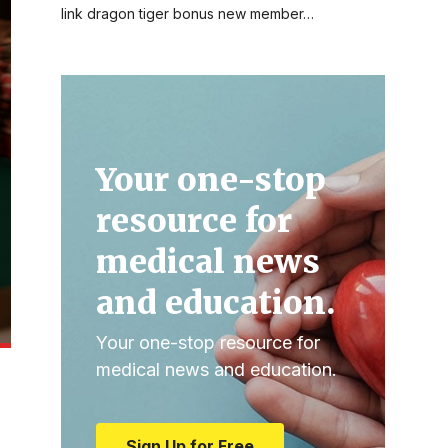
link dragon tiger bonus new member…
Your one-stop
resource for
medical news
and education.
Your one-stop resource for
medical news and education.
Sign Up for Free